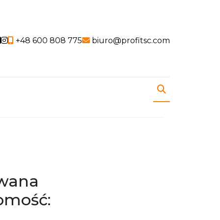
Social link
Social link
+48 600 808 775
biuro@profitsc.com
iwana
omość: