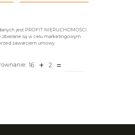
m danych jest PROFIT NIERUCHOMOŚCI.
e zbierane są w celu marketingowym
e przed zawarciem umowy.
16
2
.rownanie: