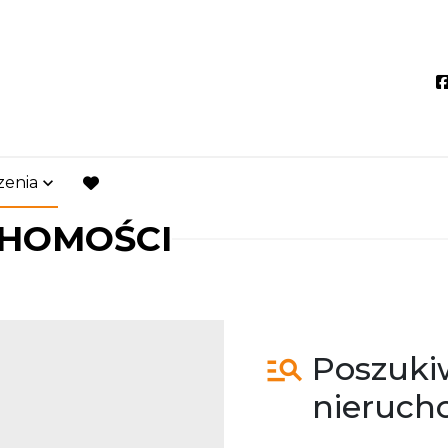
zenia
favorite
CHOMOŚCI
Poszuk
nieruch