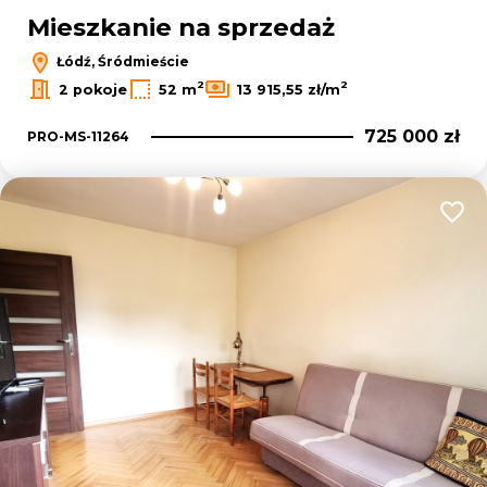
Mieszkanie na sprzedaż
Łódź, Śródmieście
2
2
2 pokoje
52 m
13 915,55 zł/m
725 000 zł
PRO-MS-11264
Dodaj