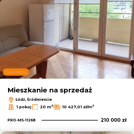
Nowa oferta
Mieszkanie na sprzedaż
Łódź, Śródmieście
2
2
1 pokoj
20 m
10 427,01 zł/m
210 000 zł
PRO-MS-11268