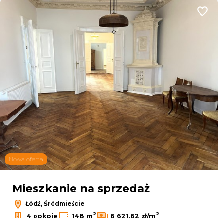
Dodaj
Nowa oferta
Mieszkanie na sprzedaż
Łódź, Śródmieście
2
2
4 pokoje
148 m
6 621,62 zł/m