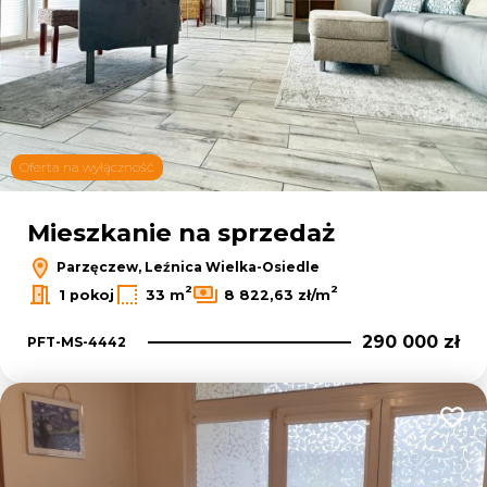
Oferta na wyłączność
Mieszkanie na sprzedaż
Parzęczew, Leźnica Wielka-Osiedle
2
2
1 pokoj
33 m
8 822,63 zł/m
290 000 zł
PFT-MS-4442
Dodaj