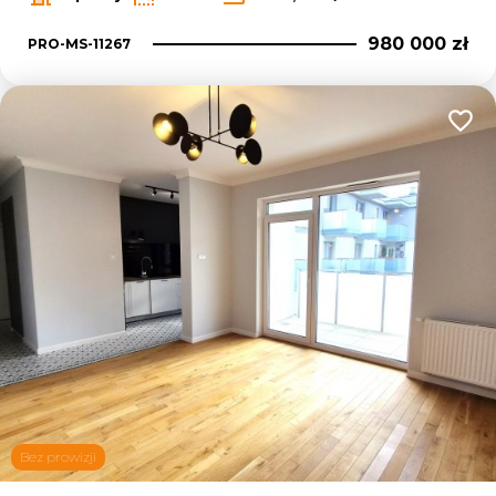
980 000 zł
PRO-MS-11267
Dodaj
Bez prowizji