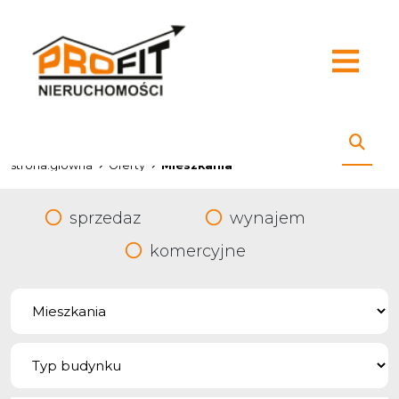
strona.glowna
Oferty
Mieszkania
sprzedaz
wynajem
komercyjne