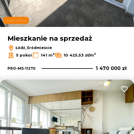
Nowa oferta
Mieszkanie na sprzedaż
Łódź, Śródmieście
2
2
5 pokoi
141 m
10 425,53 zł/m
1 470 000 zł
PRO-MS-11270
Dodaj