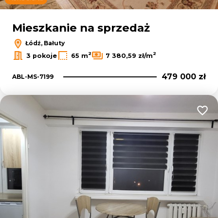
Leaflet
|
© OpenMapTiles
© OpenStreetMap contributors
Mieszkanie na sprzedaż
Łódź, Bałuty
2
2
3 pokoje
65 m
7 380,59 zł/m
479 000 zł
ABL-MS-7199
Dodaj