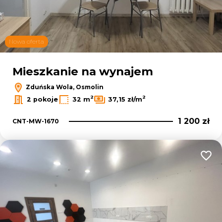
Nowa oferta
Mieszkanie na wynajem
Zduńska Wola, Osmolin
2
2
2 pokoje
32 m
37,15 zł/m
1 200 zł
CNT-MW-1670
Dodaj