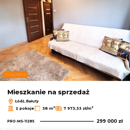
Nowa oferta
Mieszkanie na sprzedaż
Łódź, Bałuty
2
2
2 pokoje
38 m
7 973,33 zł/m
299 000 zł
PRO-MS-11285