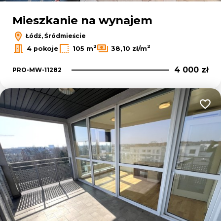
Mieszkanie na wynajem
Łódź, Śródmieście
2
2
4 pokoje
105 m
38,10 zł/m
4 000 zł
PRO-MW-11282
Dodaj