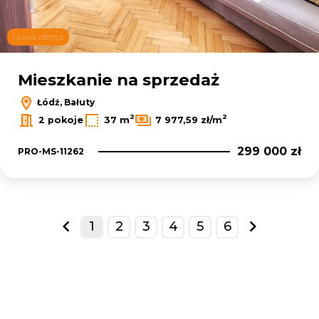
Nowa oferta
Mieszkanie na sprzedaż
Łódź, Bałuty
2
2
2 pokoje
37 m
7 977,59 zł/m
299 000 zł
PRO-MS-11262
1
2
3
4
5
6
prev
next