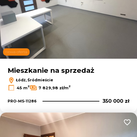
Nowa oferta
Mieszkanie na sprzedaż
Łódź, Śródmieście
2
2
45 m
7 829,98 zł/m
350 000 zł
PRO-MS-11286
Dodaj