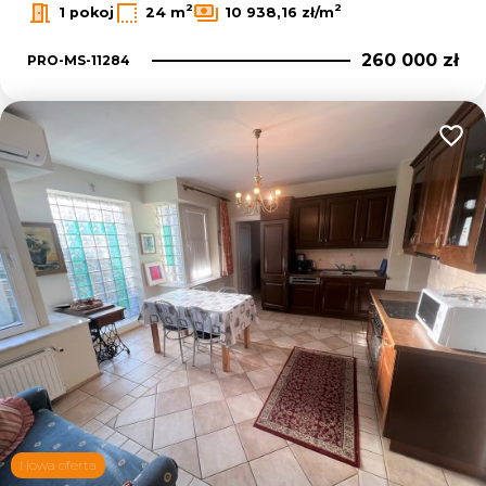
2
2
1 pokoj
24 m
10 938,16 zł/m
260 000 zł
PRO-MS-11284
Dodaj
Nowa oferta