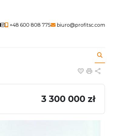
Social link
Social link
+48 600 808 775
biuro@profitsc.com
Dodaj do ulubiony
Drukuj
Udostępnij
3 300 000 zł