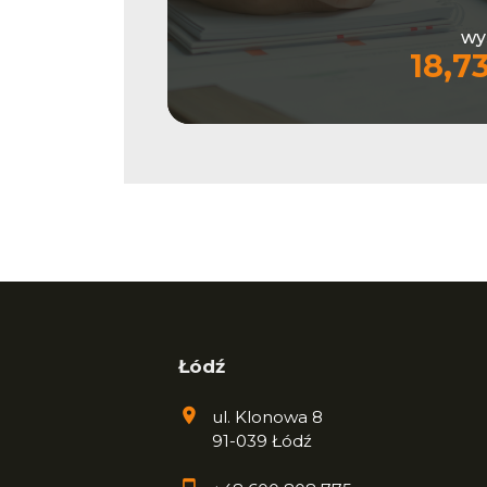
wy
18,7
Łódź
ul. Klonowa 8
91-039 Łódź