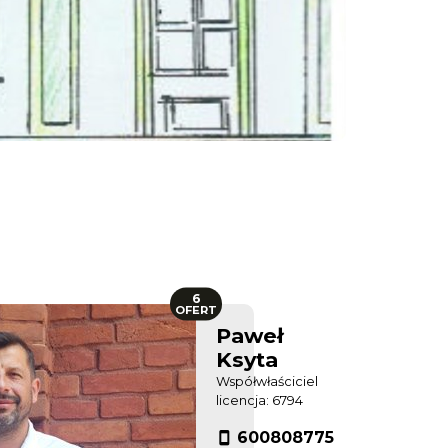
6
OFERT
Paweł
Ksyta
Współwłaściciel
licencja: 6794
600808775