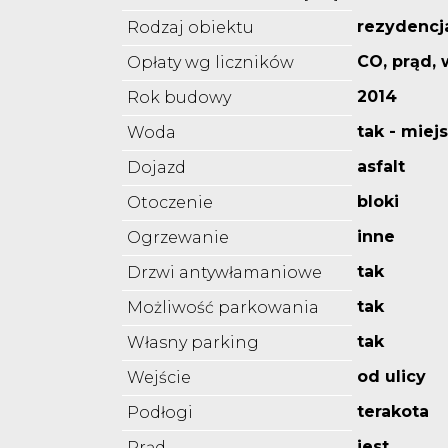
rezydencj
Rodzaj obiektu
CO, prąd,
Opłaty wg liczników
2014
Rok budowy
tak - miej
Woda
asfalt
Dojazd
bloki
Otoczenie
inne
Ogrzewanie
tak
Drzwi antywłamaniowe
tak
Możliwość parkowania
tak
Własny parking
od ulicy
Wejście
terakota
Podłogi
jest
Prąd