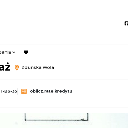
zenia
duńska Wola
favorite
daż
Zduńska Wola
T-BS-35
oblicz.rate.kredytu