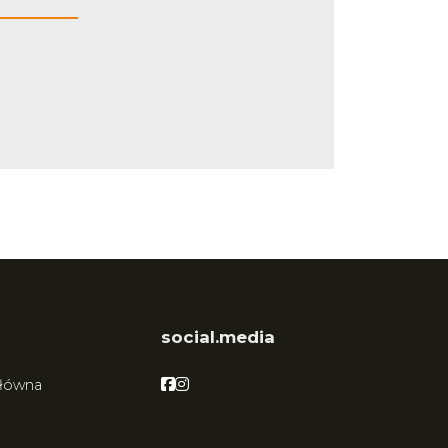
social.media
Facebook
Facebook
główna