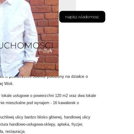
napisz.wiadomosc
RUCHOMOSCI
k o powierzchni 960m2 położony na działce o
j Woli
.
ę lokale usługowe o powierzchni 120 m2 oraz dwa lokale
nie mieszkalne pod wynajem - 16 kawalerek o
chliwej ulicy bardzo blisko głównej, handlowej ulicy
ktura handlowo-usługowa-sklepy, apteka, fryzjer,
koła, restauracja.