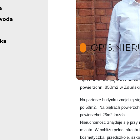
a
 woda
ska
OPIS.NIE
Gotowiec inwestycyjny!
Sprzedam dwupiętrowy budyne
powierzchni 850m2 w Zduńskie
Na parterze budynku znajdują si
po 60m2. Na piętrach powierzch
powierzchni 26m2 każda.
Nieruchomość znajduje się przy ru
miasta. W pobliżu pełna infrastru
kosmetyczka, przedszkole, sz