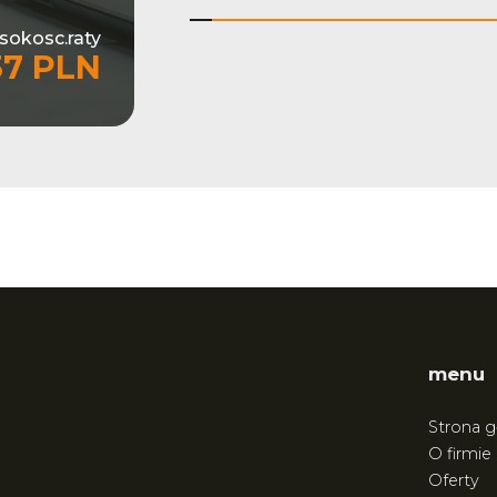
sokosc.raty
37 PLN
menu
Strona 
O firmie
Oferty