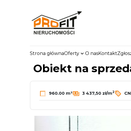
Strona główna
Oferty
O nas
Kontakt
Zgłos
strona.glowna
Oferty
Obiekty
Sprzedaż
Z
Obiekt na sprze
2
960.00 m²
3 437,50 zł/m
CN