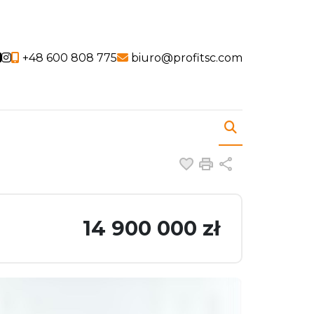
Social link
Social link
+48 600 808 775
biuro@profitsc.com
Dodaj do ulubiony
Drukuj
Udostępnij
14 900 000 zł