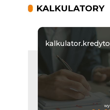
KALKULATORY
kalkulator.kredyt
wy