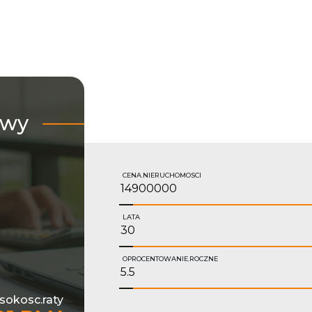
owy
CENA.NIERUCHOMOSCI
LATA
OPROCENTOWANIE.ROCZNE
sokosc.raty