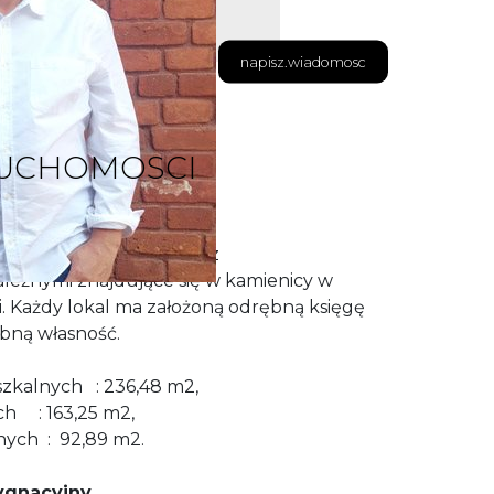
napisz.wiadomosc
RUCHOMOSCI
kowe i mieszkalne wraz z
leżnymi znajdujące się w kamienicy w
. Każdy lokal ma założoną odrębną księgę
ębną własność.
szkalnych : 236,48 m2,
63,25 m2,
: 92,89 m2.
ygnacyjny