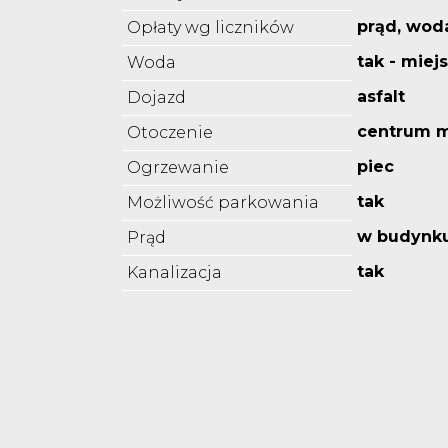
prąd, wod
Opłaty wg liczników
tak - miej
Woda
asfalt
Dojazd
centrum m
Otoczenie
piec
Ogrzewanie
tak
Możliwość parkowania
w budynk
Prąd
tak
Kanalizacja