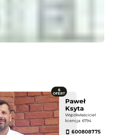
6
OFERT
Paweł
Ksyta
Współwłaściciel
licencja: 6794
600808775