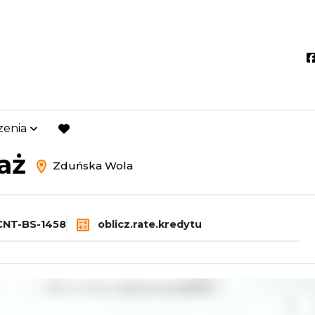
zenia
duńska Wola
favorite
daż
Zduńska Wola
NT-BS-1458
oblicz.rate.kredytu