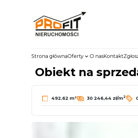
Strona główna
Oferty
O nas
Kontakt
Zgłos
strona.glowna
Oferty
Obiekty
Sprzedaż
Z
Obiekt na sprze
2
492.62 m²
30 246,44 zł/m
C