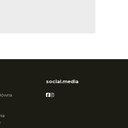
social.media
Facebook
Facebook
główna
ia
e