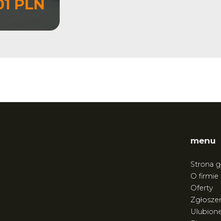
01 PLN
menu
Strona 
O firmie
Oferty
Zgłoszen
Ulubion