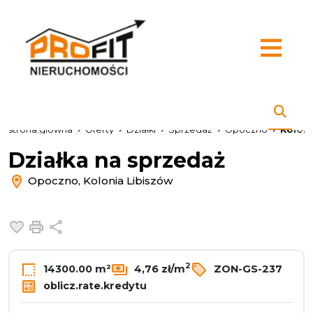
strona.glowna
Oferty
Działki
Sprzedaż
Opoczno
Koloni
Działka na sprzedaż
Opoczno, Kolonia Libiszów
Dodaj do ulubionych
Drukuj
Udostępnij
2
14300.00 m²
4,76 zł/m
ZON-GS-237
oblicz.rate.kredytu