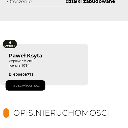
działki zabudowane
Otoczenie
6
OFERT
Paweł Ksyta
Współwłaściciel
licencja: 6794
600808775
napisz.wiadomosc
OPIS.NIERUCHOMOSCI