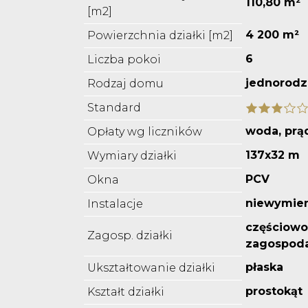
110,80 m²
[m2]
4 200 m²
Powierzchnia działki [m2]
6
Liczba pokoi
jednorodz
Rodzaj domu
Standard
woda, prą
Opłaty wg liczników
137x32 m
Wymiary działki
PCV
Okna
niewymie
Instalacje
częściowo
Zagosp. działki
zagospod
płaska
Ukształtowanie działki
prostokąt
Kształt działki