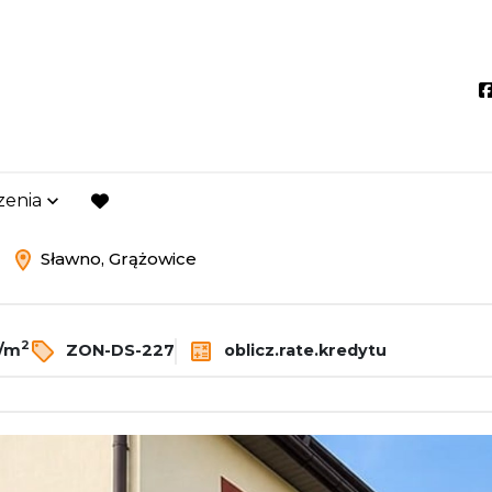
zenia
wno
Grążowice
favorite
ż
Sławno, Grążowice
2
ł/m
ZON-DS-227
oblicz.rate.kredytu