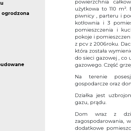
powierzchnia całko
tu
użytkowa to 110 m². 
 ogrodzona
piwnicy , parteru i p
kotłownia i 3 pomies
pomieszczenia i kuc
pokoje i pomieszczen
z pcv z 2006roku. Da
która została wymien
do sieci gazowej , c
abudowane
gazowego. Część grze
Na terenie posesj
gospodarcze oraz do
Działka jest uzbrojo
gazu, prądu.
Dom wraz z dzi
zagospodarowania, w
dodatkowe pomieszc