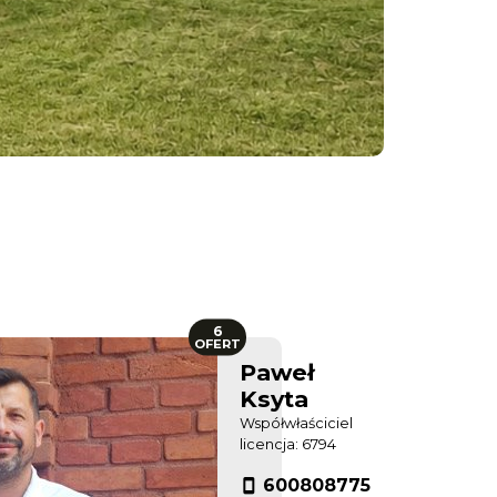
6
OFERT
Paweł
Ksyta
Współwłaściciel
licencja: 6794
600808775