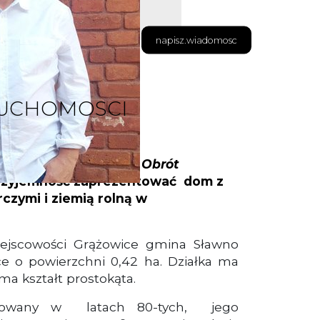
napisz.wiadomosc
RUCHOMOSCI
ości
ZYGMUNTOWSKA Obrót
zyjemność zaprezentować dom z
zymi i ziemią rolną w
jscowości Grążowice gmina Sławno
łce o powierzchni 0,42 ha. Działka ma
ma kształt prostokąta.
owany w latach 80-tych, jego