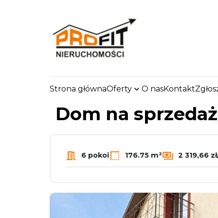
Strona główna
Oferty
O nas
Kontakt
Zgłos
strona.glowna
Oferty
Domy
Sprzedaż
Sła
Dom na sprzeda
6 pokoi
176.75 m²
2 319,66 z