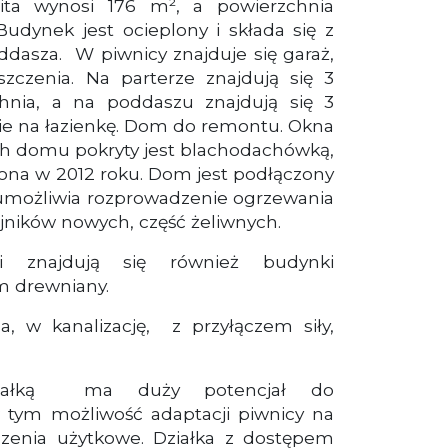
wita wynosi 176 m², a powierzchnia
Budynek jest ocieplony i składa się z
oddasza. W piwnicy znajduje się garaż,
zczenia. Na parterze znajdują się 3
hnia, a na poddaszu znajdują się 3
ie na łazienkę. Dom do remontu. Okna
ch domu pokryty jest blachodachówką,
iona w 2012 roku. Dom jest podłączony
o umożliwia rozprowadzenie ogrzewania
jników nowych, część żeliwnych.
i znajdują się również budynki
m drewniany.
na, w kanalizację, z przyłączem siły,
ałką ma duży potencjał do
 tym możliwość adaptacji piwnicy na
zenia użytkowe. Działka z dostępem