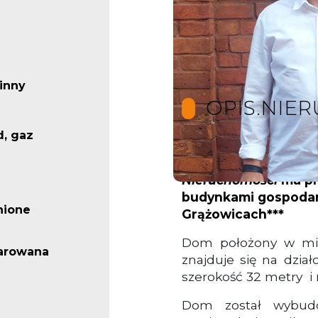
inny
OPIS.NIE
d, gaz
***Biuro Nieruchom
Nieruchomości
ma pr
budynkami gospodarc
nione
Grążowicach***
Dom położony w mie
arowana
znajduje się na dzia
szerokość 32 metry i 
Dom został wybud