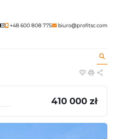
Social link
Social link
+48 600 808 775
biuro@profitsc.com
Dodaj do ulubiony
Drukuj
Udostępnij
410 000 zł